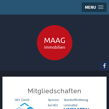
MENU
Mitgliedschaften
HEV Zürich
Sponsor
Standortförderung
bei HEV
Limmattal